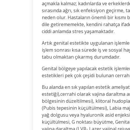
açmakla kalmaz; kadınlarda ve erkeklerde gü
sırasında ağrı, sık enfeksiyon geçirme,
neden olur. Hastaların önemli bir kısmı 
dile getirememekte, kendini rahatça ifa
ciddi anlamda stres yaşamaktadır.
Artık genital estetikte uygulanan işlemle
işlem sonrası kısa sürede iş ve sosyal
tabu olmaktan çıkarmış durumdadır.
Genital bölgeye yapılacak estetik işlemle
estetikleri pek çok çeşidi bulunan cerra
Bu alanda en sık yapılan estetik ameliyat
estetiği),cerrahi olarak vajina daraltma a
bölgesinin düzeltilmesi), klitoral hudopla
(Pubis tepesinin küçültülmesi), Labia 
yağ dolgusu veya hyaluronik asid enjeksi
küçültülmesi, G noktası büyütme, Genital
vajina daraltma (LVR- Lazer vajinal reju