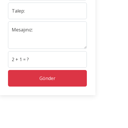
Talep:
Mesajınız:
2 + 1 = ?
Gönder