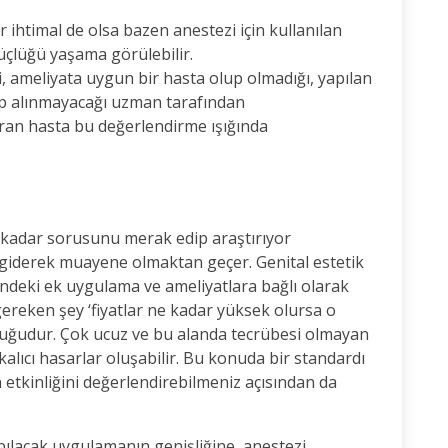
 ihtimal de olsa bazen anestezi için kullanılan
çlüğü yaşama görülebilir.
, ameliyata uygun bir hasta olup olmadığı, yapılan
ıp alınmayacağı uzman tarafından
uran hasta bu değerlendirme ışığında
ne kadar sorusunu merak edip araştırıyor
 giderek muayene olmaktan geçer. Genital estetik
erindeki ek uygulama ve ameliyatlara bağlı olarak
reken şey ‘fiyatlar ne kadar yüksek olursa o
olduğudur. Çok ucuz ve bu alanda tecrübesi olmayan
kalıcı hasarlar oluşabilir. Bu konuda bir standardı
 etkinliğini değerlendirebilmeniz açısından da
apılacak uygulamanın genişliğine, anestezi