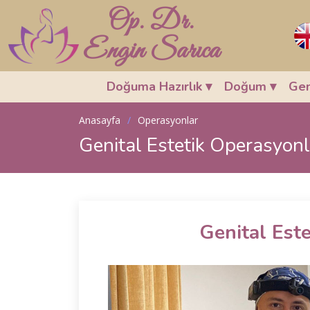
Op. Dr.
Engin Sarıca
Doğuma Hazırlık
▾
Doğum
▾
Gen
Anasayfa
Operasyonlar
Genital Estetik Operasyonl
Genital Est