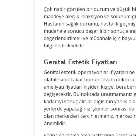
Çok nadir görülen bir durum ve düşük bir
maddeye alerjik reaksiyon ve solunum gü
Hastanın sağlık durumu, hastalık geçmişi
müdahale sonucu başarılı bir sonuç alın
değerlendirilmeli ve müdahale için başv
bilgilendirilmelidir.
Genital Estetik Fiyatları
Genital estetik operasyonları fiyatları 
olabilirsiniz fakat bunun cevabı doktora
ameliyatı fiyatları kişiden kişiye, berab
değişecektir. Bu noktada unutmamanız ge
kadar iyi sonuç alırım’ algısının yanlış 
yerlerde yapacağınız işlemler sonrası da 
olan merkezleri tercih etmeniz, merkezin
önemlidir.
Vajina daraltma ameliyatlarının ücreti y