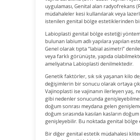
uygulaması, Genital alan radyofrekans (RF
müdahaleler kesi kullanılarak veya lazerl
istenilen genital bölge estetiklerinden bir
Labioplasti genital bölge estetiği yönte
bulunan labium adlı yapılara yapılan est
Genel olarak tıpta “labial asimetri” deni
veya farklı görünüşte, yapıda olabilmekt
ameliyatına Labioplasti denilmektedir.
Genetik faktörler, sık sık yaşanan kilo de
değişimlerin bir sonucu olarak ortaya çık
Vajinoplasti ise vajinanın ilerleyen yaş, 
gibi nedenler sonucunda genişleyebilmes
doğum sonrası meydana gelen genişlemeler
doğum sırasında kasılan kasların doğum 
genişleyebilir. Bu noktada genital bölge 
Bir diğer genital estetik müdahalesi klite