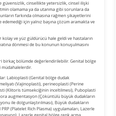
vensizlik, cinsellikte yetersizlik, cinsel ilişki
 tatmin olamama ya da utanma gibi sorunlara da
bunların farkında olmasına rağmen şikayetlerini
de edemediği için yalnız başına çözüm aramakta ve
r kolay ve yüz güldürücü hale geldi ve hastaların
 hayatına dönmesi de bu konunun konuşulmasını
ri birkaç bölümde değerlendirilebilir. Genital bölge
hi müdahalelerdir.
lar: Labioplasti (Genital bölge dudak
meliyatı (Vajinoplasti), perineoplasti (Perine
sti (Klitoris tümsekciğinin inceltilmesi), Puboplasti
majora augmentasyon (Çöküntülü büyük dudakların
yonu ile dolgunlaştırılması), Büyük dudakların
 PRP (Platelet Rich Plasma) uygulamaları, Lazerle
venasyon), Lazerle genital bölge renk açma