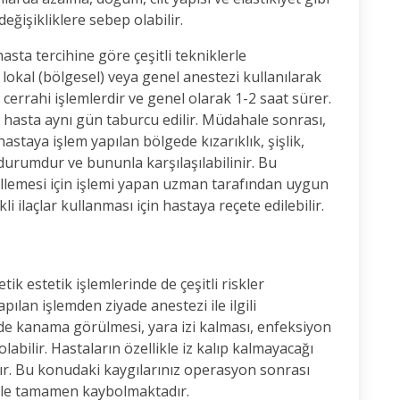
eğişikliklere sebep olabilir.
hasta tercihine göre çeşitli tekniklerle
 lokal (bölgesel) veya genel anestezi kullanılarak
 cerrahi işlemlerdir ve genel olarak 1-2 saat sürer.
 hasta aynı gün taburcu edilir. Müdahale sonrası,
staya işlem yapılan bölgede kızarıklık, şişlik,
durumdur ve bununla karşılaşılabilinir. Bu
ellemesi için işlemi yapan uzman tarafından uygun
i ilaçlar kullanması için hastaya reçete edilebilir.
k estetik işlemlerinde de çeşitli riskler
ılan işlemden ziyade anestezi ile ilgili
inde kanama görülmesi, yara izi kalması, enfeksiyon
abilir. Hastaların özellikle iz kalıp kalmayacağı
ır. Bu konudaki kaygılarınız operasyon sonrası
ü ile tamamen kaybolmaktadır.