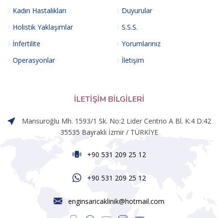
Kadın Hastalıkları
Duyurular
Holistik Yaklaşımlar
S.S.S.
İnfertilite
Yorumlarınız
Operasyonlar
İletişim
İLETIŞIM BILGILERI
Mansuroğlu Mh. 1593/1 Sk. No:2 Lider Centrio A Bl. K:4 D:42
35535 Bayraklı İzmir / TÜRKİYE
+90 531 209 25 12
+90 531 209 25 12
enginsaricaklinik@hotmail.com