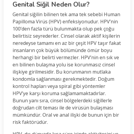
Genital Siğil Neden Olur?
Genital siğilin bilinen tek ama tek sebebi Human
Papilloma Virüs (HPV) enfeksiyonudur. HPV’nin
100’den fazla türü bulunmakta olup pek çoğu
belirtisiz seyrederler. Cinsel olarak aktif kişilerin
neredeyse tamamı en az bir çeşit HPV taşır fakat
insanların çok büyük bölümünde ömür boyu
herhangi bir belirti vermezler. HPV’nin en sık ve
en bilinen bulaşma yolu ise korunmasız cinsel
ilişkiye girilmesidir. Bu korunmanın mutlaka
kondomla sağlanması gerekmektedir. Doğum
kontrol hapları veya spiral gibi yöntemler
HPV’ye karşı koruma sağlamamaktadırlar.
Bunun yanı sıra, cinsel bölgelerdeki siğillerle
doğrudan cilt teması ile de virüsün bulaşması
mümkündür. Oral ve anal ilişki de bunun için bir
risk faktörüdür.
HPV, dış dünyada kısa süre içinde aktivitesini ve